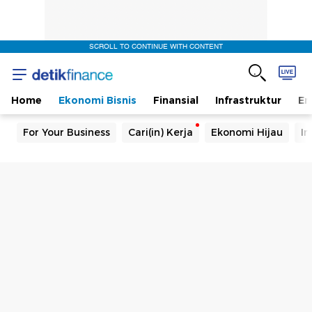
SCROLL TO CONTINUE WITH CONTENT
Home
Ekonomi Bisnis
Finansial
Infrastruktur
En
For Your Business
Cari(in) Kerja
Ekonomi Hijau
In