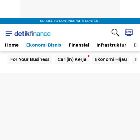
SCROLL TO CONTINUE WITH CONTENT
Home
Ekonomi Bisnis
Finansial
Infrastruktur
En
For Your Business
Cari(in) Kerja
Ekonomi Hijau
In