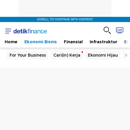
SCROLL TO CONTINUE WITH CONTENT
Home
Ekonomi Bisnis
Finansial
Infrastruktur
En
For Your Business
Cari(in) Kerja
Ekonomi Hijau
In