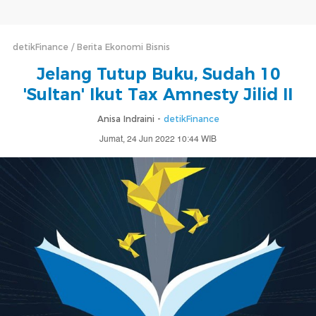
detikFinance
Berita Ekonomi Bisnis
Jelang Tutup Buku, Sudah 10
'Sultan' Ikut Tax Amnesty Jilid II
Anisa Indraini -
detikFinance
Jumat, 24 Jun 2022 10:44 WIB