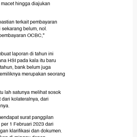
macet hingga diajukan
astian terkait pembayaran
i sekarang belum, nol.
k pembayaran OCBC,"
at laporan di tahun ini
na HSI pada kala itu baru
 tahun, bank belum juga
pemiliknya merupakan seorang
u lah satunya melihat sosok
 dari kolateralnya, dari
gnya.
mendapat surat panggilan
s per 1 Februari 2023 dari
ngan klarifikasi dan dokumen.