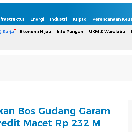
nfrastruktur
Energi
Industri
Kripto
Perencanaan Keu
) Kerja
Ekonomi Hijau
Info Pangan
UKM & Waralaba
kan Bos Gudang Garam
Kredit Macet Rp 232 M