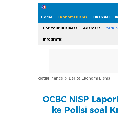
Home
Ekonomi Bisnis
Finansial
I
For Your Business
Adsmart
Cari(in
Infografis
detikFinance
Berita Ekonomi Bisnis
OCBC NISP Lapor
ke Polisi soal 