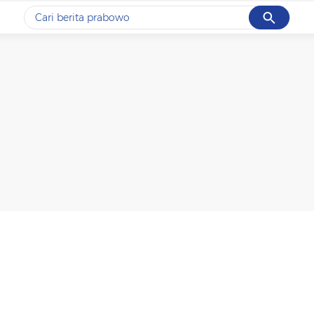
Cancel
Yang sedang ramai dicari
#1
data live draw sgp
#2
gempa hari ini
#3
prabowo
#4
iran
#5
demo
Promoted
Terakhir yang dicari
Loading...