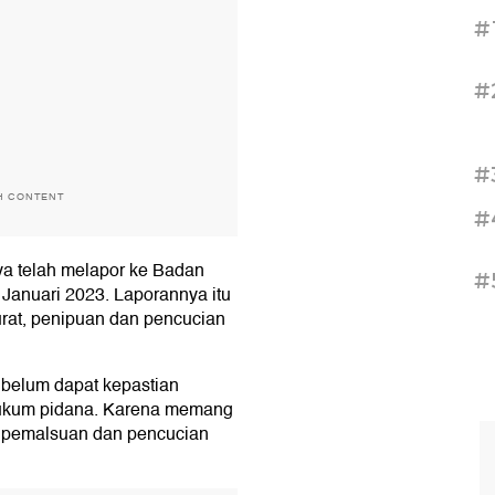
#
#
#
H CONTENT
#
ya telah melapor ke Badan
#
 Januari 2023. Laporannya itu
urat, penipuan dan pencucian
a belum dapat kepastian
 hukum pidana. Karena memang
, pemalsuan dan pencucian