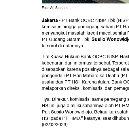
Foto: Ari Saputra
Jakarta
-
PT Bank OCBC NISP Tbk (NISP) t
komisaris hingga pemegang saham PT Hair
menyangkut masalah kredit macet senilai 
Susilo Wonowidj
PT Gudang Garam Tbk,
terseret di dalamnya.
Tim Kuasa Hukum Bank OCBC NISP, Hasbi
kebenaran dari informasi tersebut. Terser
disebabkan karena posisinya sebagai sa
pengendali PT Hari Mahardika Usaha (PT
usaha dari PT HSI. Karena itulah, Bank O
melaporkan direksi, komisaris, dan pem
"Iya. Direktur, komisaris, sama pemegang
HSI ini juga dimiliki sahamnya oleh PT 
Pak Susilo Wonowidjojo. Beliau kan sal
HSI pada PT HMU," katanya, saat dihubun
(02/02/2023).