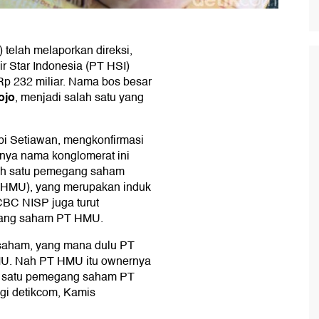
elah melaporkan direksi,
 Star Indonesia (PT HSI)
Rp 232 miliar. Nama bos besar
ojo
, menjadi salah satu yang
 Setiawan, mengkonfirmasi
etnya nama konglomerat ini
lah satu pemegang saham
 HMU), yang merupakan induk
CBC NISP juga turut
egang saham PT HMU.
 saham, yang mana dulu PT
HMU. Nah PT HMU itu ownernya
ah satu pemegang saham PT
gi detikcom, Kamis