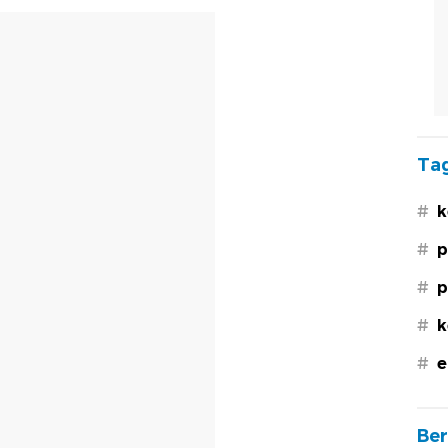
Tag
#
k
#
p
#
p
#
k
#
e
Ber