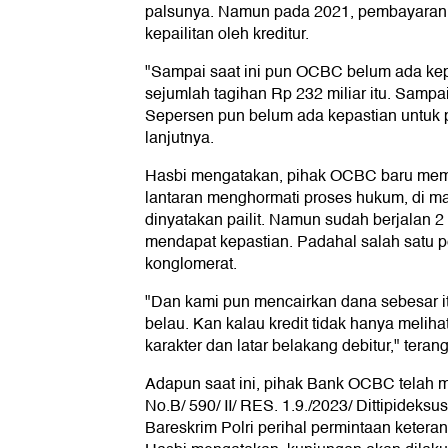
palsunya. Namun pada 2021, pembayaran 
kepailitan oleh kreditur.
"Sampai saat ini pun OCBC belum ada kep
sejumlah tagihan Rp 232 miliar itu. Sampa
Sepersen pun belum ada kepastian untu
lanjutnya.
Hasbi mengatakan, pihak OCBC baru membu
lantaran menghormati proses hukum, di ma
dinyatakan pailit. Namun sudah berjalan 2
mendapat kepastian. Padahal salah satu 
konglomerat.
"Dan kami pun mencairkan dana sebesar it
belau. Kan kalau kredit tidak hanya melihat
karakter dan latar belakang debitur," teran
Adapun saat ini, pihak Bank OCBC telah 
No.B/ 590/ II/ RES. 1.9./2023/ Dittipideksu
Bareskrim Polri perihal permintaan ketera