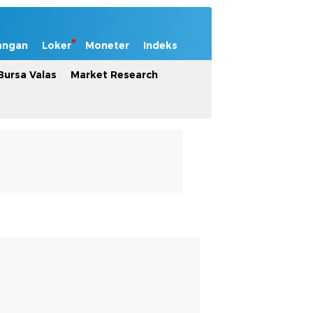
angan
Loker
Moneter
Indeks
Bursa Valas
Market Research