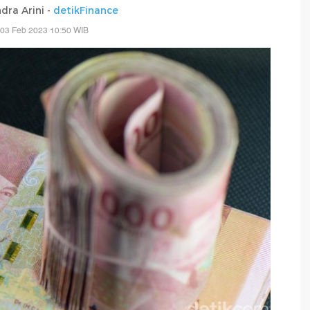
dra Arini -
detikFinance
 03 Feb 2023 10:50 WIB