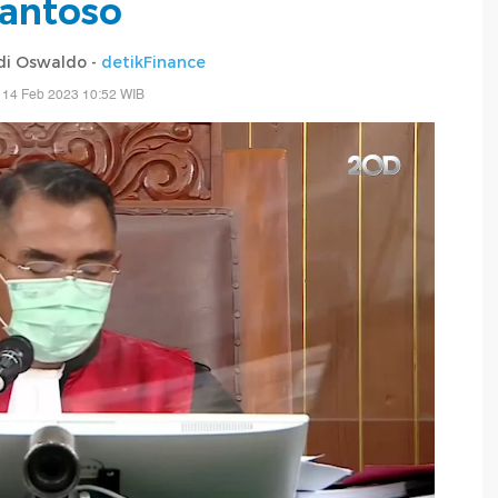
antoso
di Oswaldo -
detikFinance
 14 Feb 2023 10:52 WIB