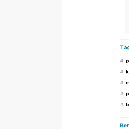
Tag
#
p
#
k
#
e
#
p
#
b
Ber