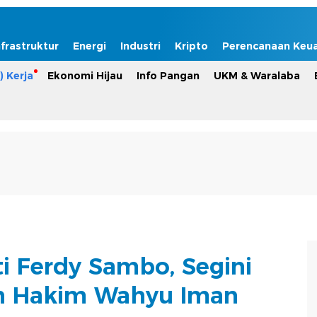
nfrastruktur
Energi
Industri
Kripto
Perencanaan Keu
) Kerja
Ekonomi Hijau
Info Pangan
UKM & Waralaba
ti Ferdy Sambo, Segini
n Hakim Wahyu Iman