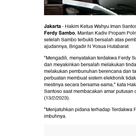
Jakarta
-
Hakim Ketua Wahyu Iman Santo
Ferdy Sambo
, Mantan Kadiv Propam Polri
setelah Sambo terbukti bersalah atas pe
ajudannya, Brigadir N Yosua Hutabarat.
"Mengadili, menyatakan terdakwa Ferdy Sa
dan meyakinkan bersalah melakukan tindak
melakukan pembunuhan berencana dan t
perbuatan membuat sistem elektronik tida
mestinya secara bersama-sama," kata Ha
Santoso saat membacakan amar putusan d
(13/2/2023).
"Menjatuhkan pidana terhadap Terdakwa F
imbuhnya.