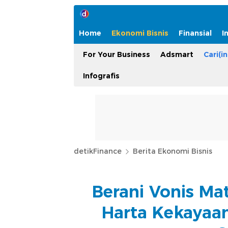
Home
Ekonomi Bisnis
Finansial
I
For Your Business
Adsmart
Cari(in
Infografis
detikFinance
Berita Ekonomi Bisnis
Berani Vonis Ma
Harta Kekayaa