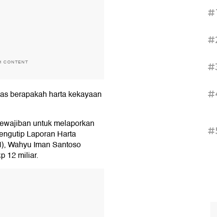
#
#
H CONTENT
#
#
ntas berapakah harta kekayaan
kewajiban untuk melaporkan
#
Mengutip Laporan Harta
), Wahyu Iman Santoso
p 12 miliar.
T