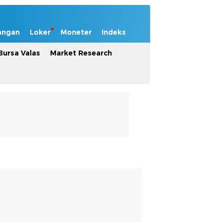
angan
Loker
Moneter
Indeks
Bursa Valas
Market Research