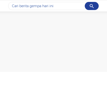
Cancel
Yang sedang ramai dicari
#1
gempa hari ini
#2
gempa
#3
iran
#4
demo
#5
prabowo
Promoted
Terakhir yang dicari
Loading...