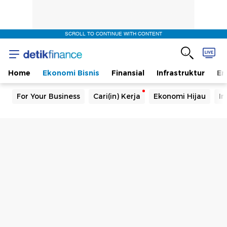
SCROLL TO CONTINUE WITH CONTENT
Home
Ekonomi Bisnis
Finansial
Infrastruktur
En
For Your Business
Cari(in) Kerja
Ekonomi Hijau
In