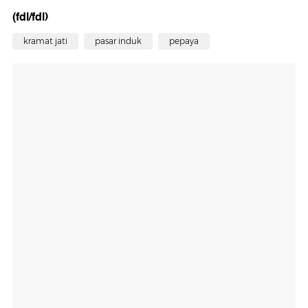
(fdl/fdl)
kramat jati
pasar induk
pepaya