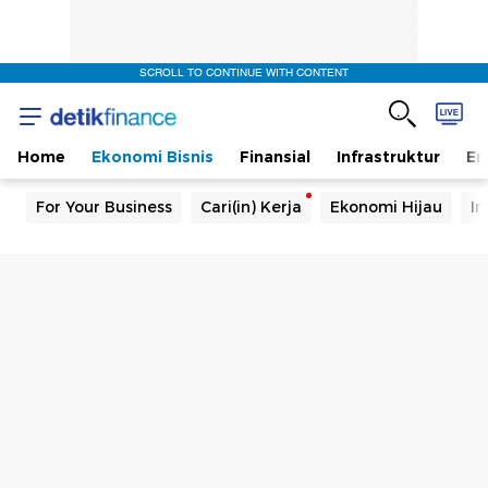
SCROLL TO CONTINUE WITH CONTENT
Home
Ekonomi Bisnis
Finansial
Infrastruktur
En
For Your Business
Cari(in) Kerja
Ekonomi Hijau
In