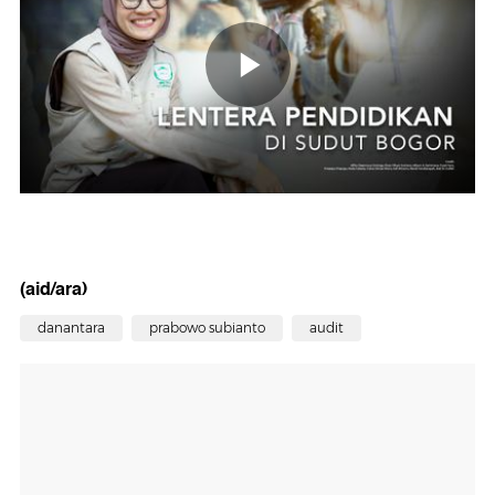
(aid/ara)
danantara
prabowo subianto
audit