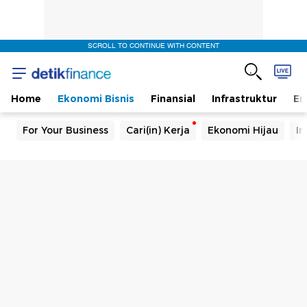
SCROLL TO CONTINUE WITH CONTENT
Home
Ekonomi Bisnis
Finansial
Infrastruktur
En
For Your Business
Cari(in) Kerja
Ekonomi Hijau
In