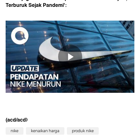
Terburuk Sejak Pandemi':
(acd/acd)
nike
kenaikan harga
produk nike