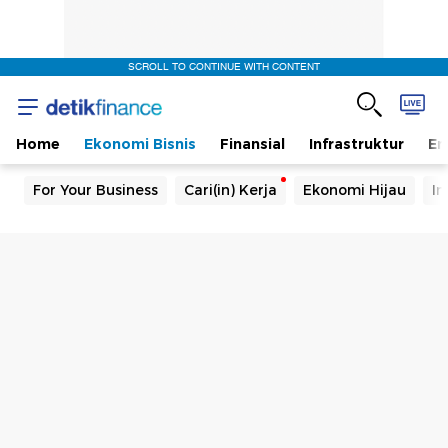
SCROLL TO CONTINUE WITH CONTENT
Home
Ekonomi Bisnis
Finansial
Infrastruktur
En
For Your Business
Cari(in) Kerja
Ekonomi Hijau
In