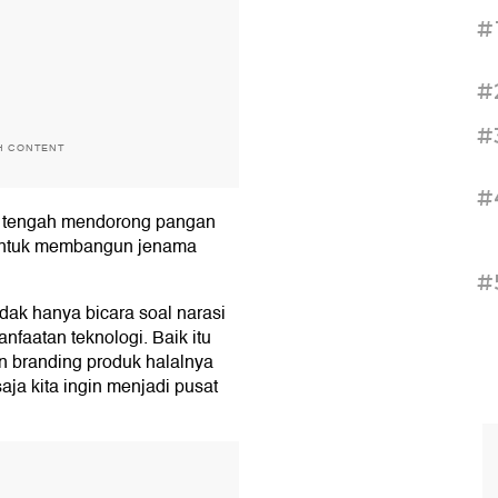
#
#
#
H CONTENT
#
tah tengah mendorong pangan
 untuk membangun jenama
#
ak hanya bicara soal narasi
nfaatan teknologi. Baik itu
 branding produk halalnya
aja kita ingin menjadi pusat
T