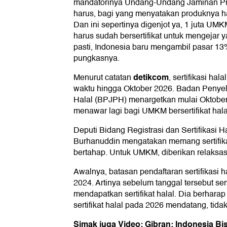
mandatorinya Undang-Undang Jaminan Pro
harus, bagi yang menyatakan produknya hala
Dan ini sepertinya digenjot ya, 1 juta UMKM
harus sudah bersertifikat untuk mengejar ya
pasti, Indonesia baru mengambil pasar 13%
pungkasnya.
detikcom
Menurut catatan
, sertifikasi ha
waktu hingga Oktober 2026. Badan Penye
Halal (BPJPH) menargetkan mulai Oktober 
menawar lagi bagi UMKM bersertifikat hala
Deputi Bidang Registrasi dan Sertifikasi
Burhanuddin mengatakan memang sertifika
bertahap. Untuk UMKM, diberikan relaksas
Awalnya, batasan pendaftaran sertifikasi h
2024. Artinya sebelum tanggal tersebut 
mendapatkan sertifikat halal. Dia berharap
sertifikat halal pada 2026 mendatang, tidak
Simak juga Video: Gibran: Indonesia B