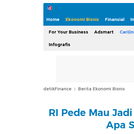
Home
Ekonomi Bisnis
Finansial
I
For Your Business
Adsmart
Cari(in
Infografis
detikFinance
Berita Ekonomi Bisnis
RI Pede Mau Jadi 
Apa S