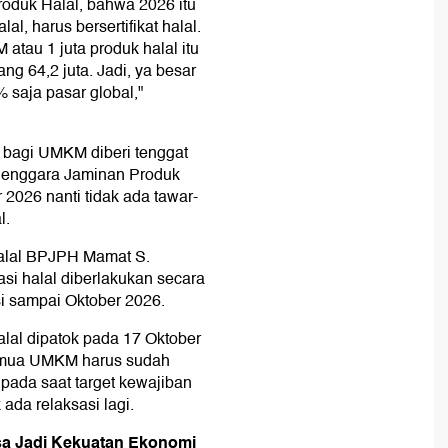
duk Halal, bahwa 2026 itu
l, harus bersertifikat halal.
 atau 1 juta produk halal itu
ng 64,2 juta. Jadi, ya besar
 saja pasar global,"
lal bagi UMKM diberi tenggat
lenggara Jaminan Produk
2026 nanti tidak ada tawar-
l.
 Halal BPJPH Mamat S.
si halal diberlakukan secara
i sampai Oktober 2026.
alal dipatok pada 17 Oktober
semua UMKM harus sudah
 pada saat target kewajiban
 ada relaksasi lagi.
isa Jadi Kekuatan Ekonomi