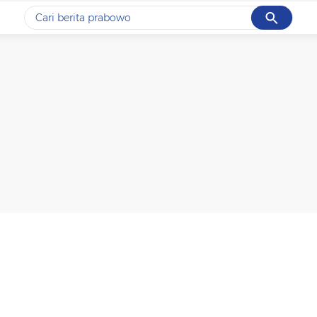
Cancel
Yang sedang ramai dicari
#1
gempa hari ini
#2
gempa
#3
prabowo
#4
iran
#5
demo
Promoted
Terakhir yang dicari
Loading...