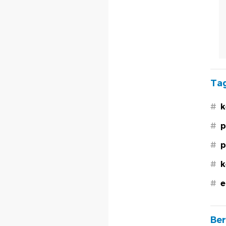
Tag
#
k
#
p
#
p
#
k
#
e
Ber