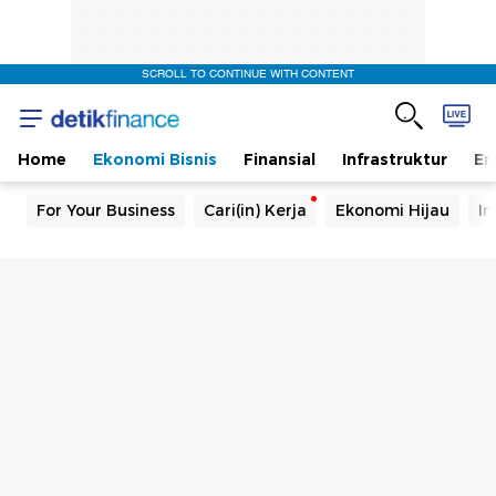
SCROLL TO CONTINUE WITH CONTENT
Home
Ekonomi Bisnis
Finansial
Infrastruktur
En
For Your Business
Cari(in) Kerja
Ekonomi Hijau
In