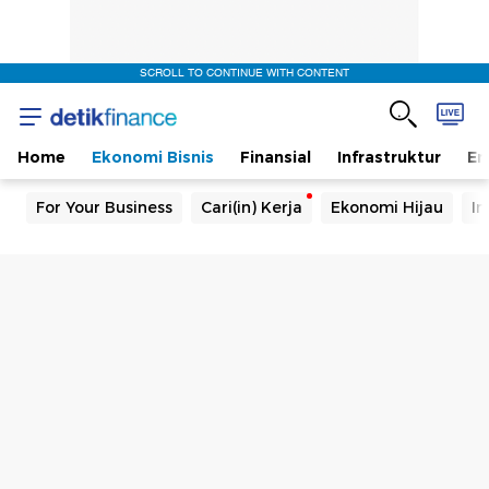
SCROLL TO CONTINUE WITH CONTENT
Home
Ekonomi Bisnis
Finansial
Infrastruktur
En
For Your Business
Cari(in) Kerja
Ekonomi Hijau
In