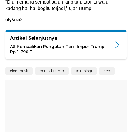
"Dia memang sempat salah langkah, tapi itu wajar,
kadang hal-hal begitu terjadi," ujar Trump.
(ily/ara)
Artikel Selanjutnya
AS Kembalikan Pungutan Tarif Impor Trump
Rp 1.790 T
elon musk
donald trump
teknologi
ceo