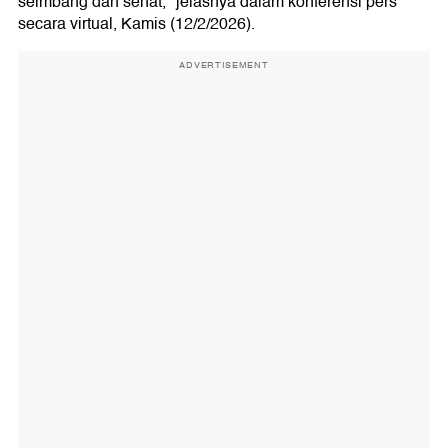
seimbang dan sehat," jelasnya dalam konferensi pers
secara virtual, Kamis (12/2/2026).
ADVERTISEMENT