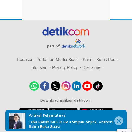
part of
Redaksi
Pedoman Media Siber
Karir
Kotak Pos
Info Iklan
Privacy Policy
Disclaimer
Download aplikasi detikcom
Artikel Selanjutnya
Laba Bersih INDF-ICBP Kompak Anjlok, Anthoni
Copyright @ 2026 detikcom, All right reserved
Salim Buka Suara