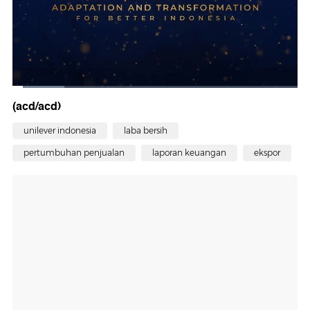
(acd/acd)
unilever indonesia
laba bersih
pertumbuhan penjualan
laporan keuangan
ekspor