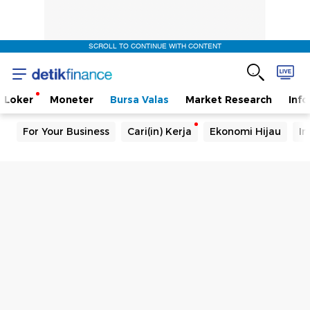
SCROLL TO CONTINUE WITH CONTENT
Loker
Moneter
Bursa Valas
Market Research
Info
For Your Business
Cari(in) Kerja
Ekonomi Hijau
In