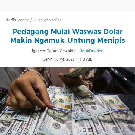
detikFinance
Bursa dan Valas
Pedagang Mulai Waswas Dolar
Makin Ngamuk, Untung Menipis
Ignacio Geordi Oswaldo -
detikFinance
Senin, 18 Mei 2026 14:43 WIB