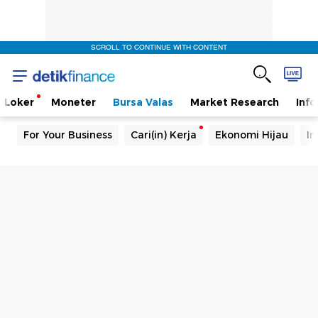
SCROLL TO CONTINUE WITH CONTENT
Loker
Moneter
Bursa Valas
Market Research
Info
For Your Business
Cari(in) Kerja
Ekonomi Hijau
In