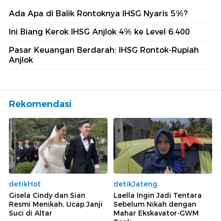
Ada Apa di Balik Rontoknya IHSG Nyaris 5%?
Ini Biang Kerok IHSG Anjlok 4% ke Level 6.400
Pasar Keuangan Berdarah: IHSG Rontok-Rupiah
Anjlok
Rekomendasi
detikHot
detikJateng
Gisela Cindy dan Sian
Laella Ingin Jadi Tentara
Resmi Menikah, Ucap Janji
Sebelum Nikah dengan
Suci di Altar
Mahar Ekskavator-GWM