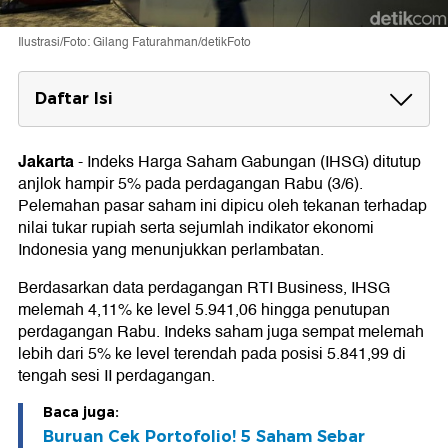
Ilustrasi/Foto: Gilang Faturahman/detikFoto
Daftar Isi
Imbas Rupiah & Saham Konglo
Jakarta
-
Indeks Harga Saham Gabungan (IHSG) ditutup
Perlambatan Ekonomi & Sentimen Geopolitik
anjlok hampir 5% pada perdagangan Rabu (3/6).
Pelemahan pasar saham ini dipicu oleh tekanan terhadap
nilai tukar rupiah serta sejumlah indikator ekonomi
Indonesia yang menunjukkan perlambatan.
Berdasarkan data perdagangan RTI Business, IHSG
melemah 4,11% ke level 5.941,06 hingga penutupan
perdagangan Rabu. Indeks saham juga sempat melemah
lebih dari 5% ke level terendah pada posisi 5.841,99 di
tengah sesi II perdagangan.
Baca juga:
Buruan Cek Portofolio! 5 Saham Sebar