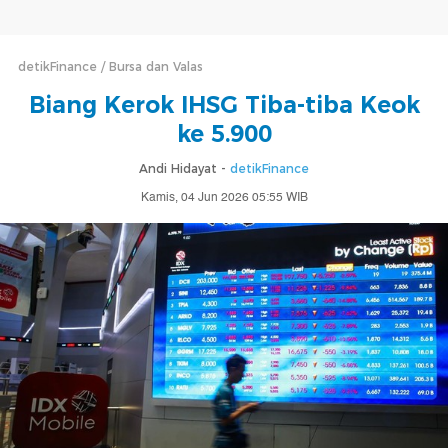
detikFinance
Bursa dan Valas
Biang Kerok IHSG Tiba-tiba Keok
ke 5.900
Andi Hidayat -
detikFinance
Kamis, 04 Jun 2026 05:55 WIB