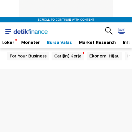
SCROLL TO CONTINUE WITH CONTENT
Loker
Moneter
Bursa Valas
Market Research
Info
For Your Business
Cari(in) Kerja
Ekonomi Hijau
In