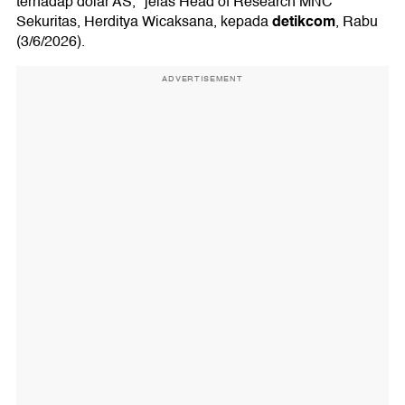
terhadap dolar AS," jelas Head of Research MNC
detikcom
Sekuritas, Herditya Wicaksana, kepada
, Rabu
(3/6/2026).
ADVERTISEMENT