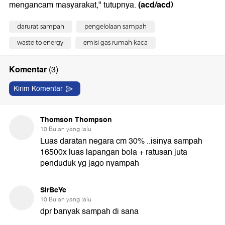
(acd/acd)
mengancam masyarakat," tutupnya.
darurat sampah
pengelolaan sampah
waste to energy
emisi gas rumah kaca