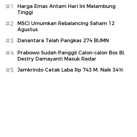
#1
Harga Emas Antam Hari Ini Melambung
Tinggi
#2
MSCI Umumkan Rebalancing Saham 12
Agustus
#3
Danantara Telah Pangkas 274 BUMN
#4
Prabowo Sudah Panggil Calon-calon Bos BI,
Destry Damayanti Masuk Radar
#5
Jamkrindo Cetak Laba Rp 743 M, Naik 34%
Lihat Selengkapnya
part of