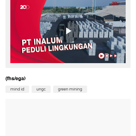
(fhs/ega)
mind id
ungc
green mining