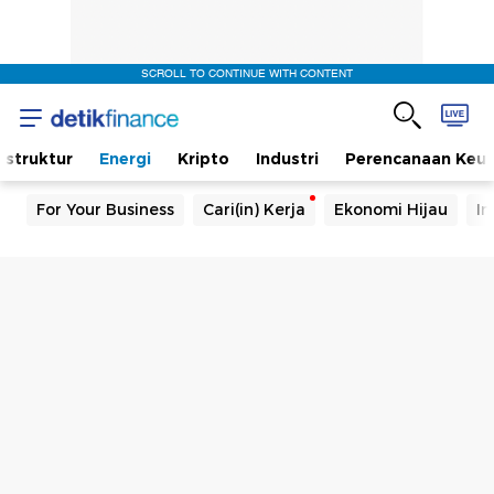
SCROLL TO CONTINUE WITH CONTENT
rastruktur
Energi
Kripto
Industri
Perencanaan Keu
For Your Business
Cari(in) Kerja
Ekonomi Hijau
In