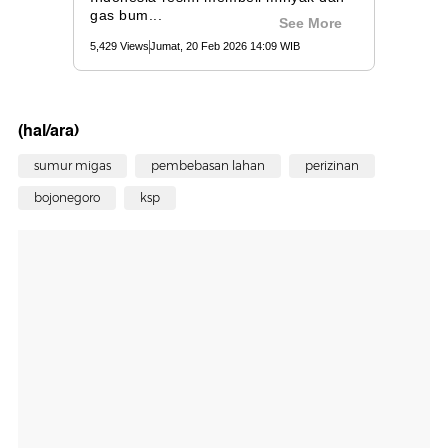
(hal/ara)
sumur migas
pembebasan lahan
perizinan
bojonegoro
ksp