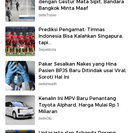
dengan Gestur Mata Sipit, Bandara
Bangkok Minta Maaf
detikTravel
Prediksi Pengamat: Timnas
Indonesia Bisa Kalahkan Singapura,
tapi...
Sepakbola
Pakar Sesalkan Nakes yang Hina
Pasien BPJS Baru Ditindak usai Viral,
Soroti Hal Ini
detikHealth
Kenalin Ini MPV Baru Penantang
Toyota Alphard, Harga Mulai Rp 1
Miliaran
detikOto
Lintasarta dan Asbanda Dorong