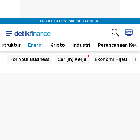
SCROLL TO CONTINUE WITH CONTENT
rastruktur
Energi
Kripto
Industri
Perencanaan Keu
For Your Business
Cari(in) Kerja
Ekonomi Hijau
In