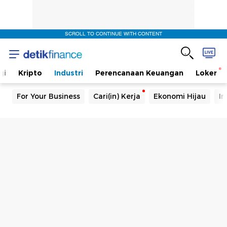
SCROLL TO CONTINUE WITH CONTENT
gi
Kripto
Industri
Perencanaan Keuangan
Loker
For Your Business
Cari(in) Kerja
Ekonomi Hijau
In