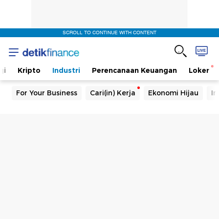
SCROLL TO CONTINUE WITH CONTENT
gi
Kripto
Industri
Perencanaan Keuangan
Loker
For Your Business
Cari(in) Kerja
Ekonomi Hijau
In