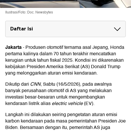
Ilustrasi/Foto: Doc. Newsbytes
Daftar Isi
Trump Batalkan Aturan
Jakarta
-
Produsen otomotif ternama asal Jepang, Honda
Honda Rugi
pertama kalinya dalam 70 tahun terakhir mencatatkan
Produsen Otomotif AS Banyak yang Rugi
kerugian untuk tahun fiskal 2025. Kondisi ini dikarenakan
kebijakan Presiden Amerika Serikat (AS) Donald Trump
yang melonggarkan aturan emisi kendaraan.
Dikutip dari
CNN
, Sabtu (16/5/2026), pada awalnya
banyak perusahaan otomotif di AS yang melakukan
investasi besar-besaran untuk mengembangkan
kendaraan listrik alias
electric vehicle
(EV).
Langkah ini dilakukan seiring pengetatan aturan emisi
karbon kendaraan pada masa pemerintahan Presiden Joe
Biden. Bersamaan dengan itu, pemerintah AS juga