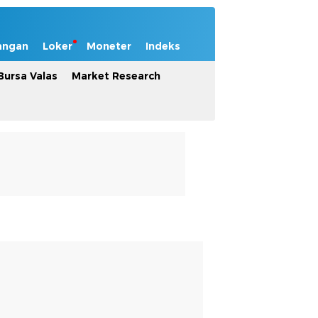
angan
Loker
Moneter
Indeks
Bursa Valas
Market Research