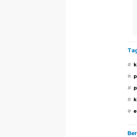
Tag
#
k
#
p
#
p
#
k
#
e
Ber