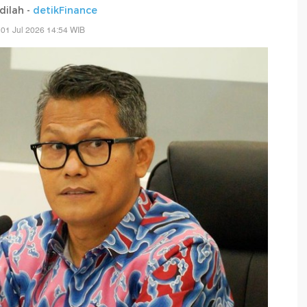
adilah -
detikFinance
01 Jul 2026 14:54 WIB