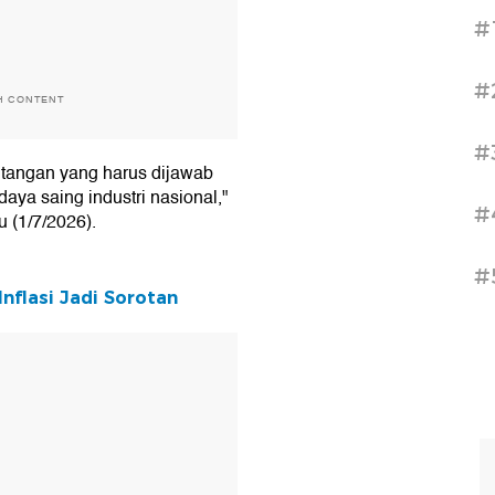
#
#
H CONTENT
#
antangan yang harus dijawab
aya saing industri nasional,"
#
u (1/7/2026).
#
nflasi Jadi Sorotan
T