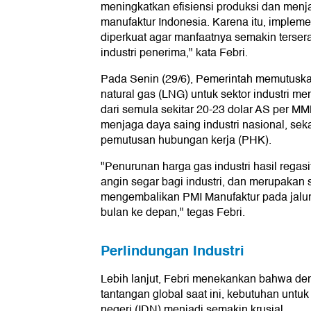
meningkatkan efisiensi produksi dan menj
manufaktur Indonesia. Karena itu, impleme
diperkuat agar manfaatnya semakin tersera
industri penerima," kata Febri.
Pada Senin (29/6), Pemerintah memutuska
natural gas (LNG) untuk sektor industri 
dari semula sekitar 20-23 dolar AS per M
menjaga daya saing industri nasional, sek
pemutusan hubungan kerja (PHK).
"Penurunan harga gas industri hasil regas
angin segar bagi industri, dan merupakan s
mengembalikan PMI Manufaktur pada jalu
bulan ke depan," tegas Febri.
Perlindungan Industri
Lebih lanjut, Febri menekankan bahwa d
tantangan global saat ini, kebutuhan untuk
negeri (IDN) menjadi semakin krusial.