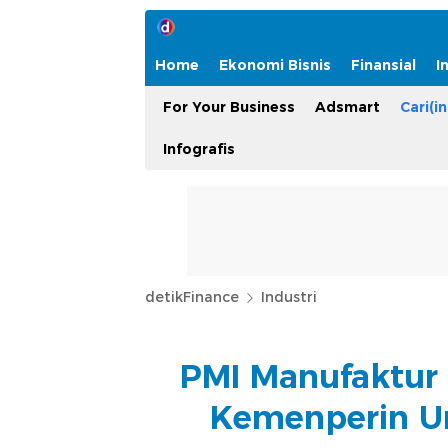
Home
Ekonomi Bisnis
Finansial
I
For Your Business
Adsmart
Cari(in
Infografis
detikFinance
Industri
PMI Manufaktur 
Kemenperin U