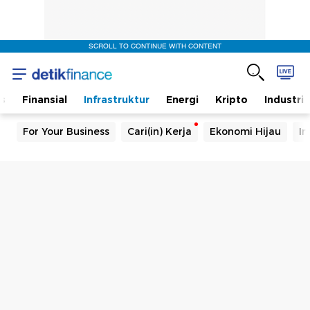
SCROLL TO CONTINUE WITH CONTENT
s
Finansial
Infrastruktur
Energi
Kripto
Industri
For Your Business
Cari(in) Kerja
Ekonomi Hijau
In