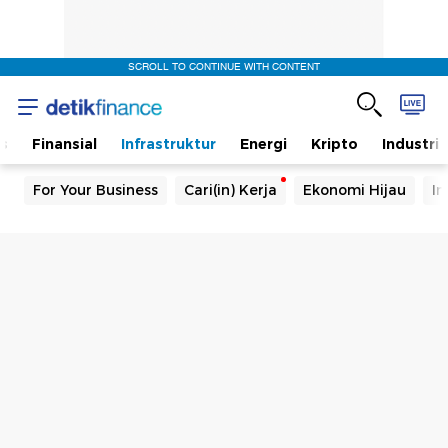
SCROLL TO CONTINUE WITH CONTENT
s
Finansial
Infrastruktur
Energi
Kripto
Industri
For Your Business
Cari(in) Kerja
Ekonomi Hijau
In