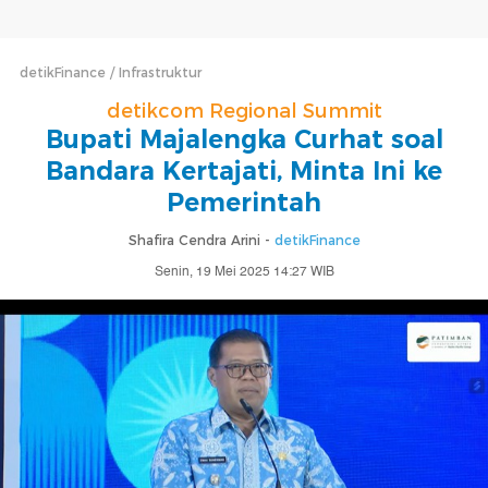
detikFinance
Infrastruktur
detikcom Regional Summit
Bupati Majalengka Curhat soal
Bandara Kertajati, Minta Ini ke
Pemerintah
Shafira Cendra Arini -
detikFinance
Senin, 19 Mei 2025 14:27 WIB