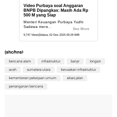
(shc/hns)
bencana alam
infrastruktur
banjir
longsor
aceh
sumatera utara
kerusakan infrastruktur
kementerian pekerjaan umum
akses jalan
penanganan bencana