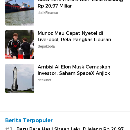
Rp 20,97 Miliar
detikFinance
Munoz Mau Cepat Nyetel di
Liverpool, Rela Pangkas Liburan
Sepakbola
Ambisi AI Elon Musk Cemaskan
Investor, Saham SpaceX Anjlok
detikInet
Berita Terpopuler
#1
Batu Bara Hasil Sitaan Laku Dilelang Rp 20,97