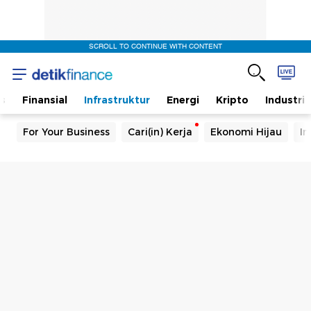
SCROLL TO CONTINUE WITH CONTENT
s
Finansial
Infrastruktur
Energi
Kripto
Industri
For Your Business
Cari(in) Kerja
Ekonomi Hijau
In