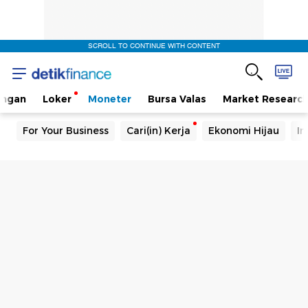
SCROLL TO CONTINUE WITH CONTENT
angan
Loker
Moneter
Bursa Valas
Market Researc
For Your Business
Cari(in) Kerja
Ekonomi Hijau
In