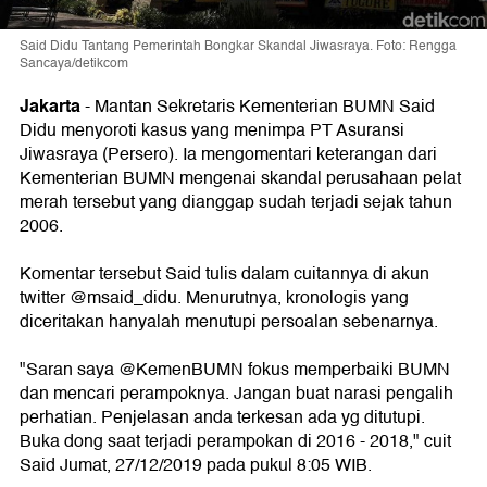
Said Didu Tantang Pemerintah Bongkar Skandal Jiwasraya. Foto: Rengga
Sancaya/detikcom
Jakarta
- Mantan Sekretaris Kementerian BUMN Said
Didu menyoroti kasus yang menimpa PT Asuransi
Jiwasraya (Persero). Ia mengomentari keterangan dari
Kementerian BUMN mengenai skandal perusahaan pelat
merah tersebut yang dianggap sudah terjadi sejak tahun
2006.
Komentar tersebut Said tulis dalam cuitannya di akun
twitter @msaid_didu. Menurutnya, kronologis yang
diceritakan hanyalah menutupi persoalan sebenarnya.
"Saran saya @KemenBUMN fokus memperbaiki BUMN
dan mencari perampoknya. Jangan buat narasi pengalih
perhatian. Penjelasan anda terkesan ada yg ditutupi.
Buka dong saat terjadi perampokan di 2016 - 2018," cuit
Said Jumat, 27/12/2019 pada pukul 8:05 WIB.