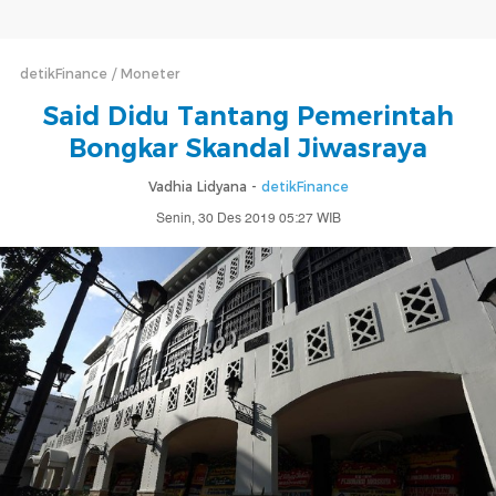
detikFinance
Moneter
Said Didu Tantang Pemerintah
Bongkar Skandal Jiwasraya
Vadhia Lidyana -
detikFinance
Senin, 30 Des 2019 05:27 WIB