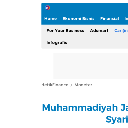
Home
Ekonomi Bisnis
Finansial
I
For Your Business
Adsmart
Cari(in
Infografis
detikFinance
Moneter
Muhammadiyah Jad
Syar