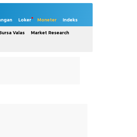
angan
Loker
Moneter
Indeks
Bursa Valas
Market Research