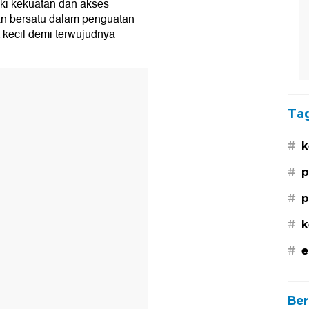
i kekuatan dan akses
dan bersatu dalam penguatan
ecil demi terwujudnya
Tag
#
k
#
p
#
p
#
k
#
e
Ber