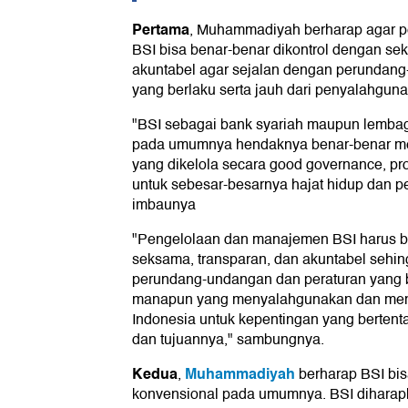
Pertama
, Muhammadiyah berharap agar 
BSI bisa benar-benar dikontrol dengan se
akuntabel agar sejalan dengan perundang
yang berlaku serta jauh dari penyalahgun
"BSI sebagai bank syariah maupun lembag
pada umumnya hendaknya benar-benar me
yang dikelola secara good governance, pro
untuk sebesar-besarnya hajat hidup dan pe
imbaunya
"Pengelolaan dan manajemen BSI harus be
seksama, transparan, dan akuntabel sehi
perundang-undangan dan peraturan yang be
manapun yang menyalahgunakan dan mem
Indonesia untuk kepentingan yang bertent
dan tujuannya," sambungnya.
Kedua
Muhammadiyah
,
berharap BSI bis
konvensional pada umumnya. BSI diharapk