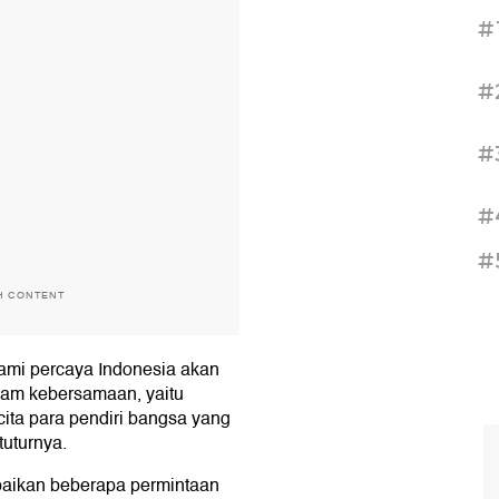
#
#
#
#
#
H CONTENT
ami percaya Indonesia akan
lam kebersamaan, yaitu
ita para pendiri bangsa yang
uturnya.
aikan beberapa permintaan