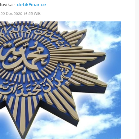
Novika -
detikFinance
 22 Des 2020 16:55 WIB