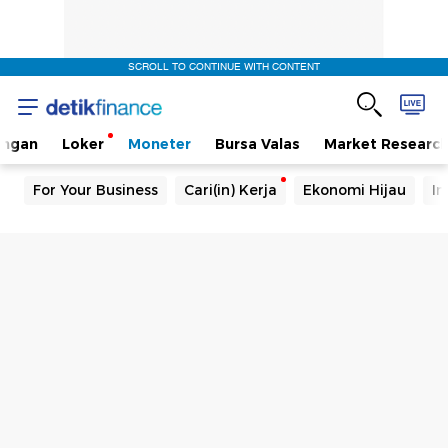
SCROLL TO CONTINUE WITH CONTENT
angan
Loker
Moneter
Bursa Valas
Market Researc
For Your Business
Cari(in) Kerja
Ekonomi Hijau
In