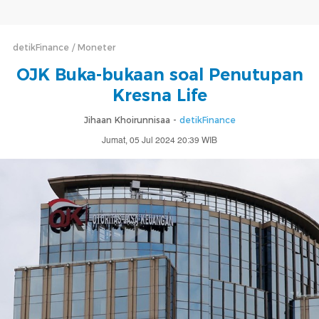
detikFinance
Moneter
OJK Buka-bukaan soal Penutupan
Kresna Life
Jihaan Khoirunnisaa -
detikFinance
Jumat, 05 Jul 2024 20:39 WIB