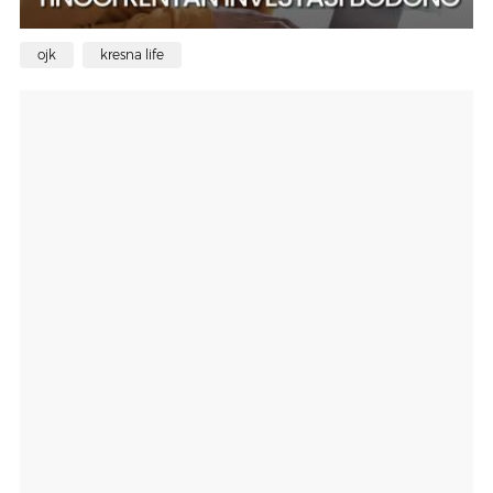
ojk
kresna life