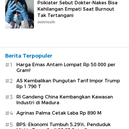
Psikiater Sebut Dokter-Nakes Bisa
Kehilangan Empati Saat Burnout
Tak Tertangani
detikHealth
Berita Terpopuler
#1
Harga Emas Antam Lompat Rp 50.000 per
Gram!
#2
AS Kembalikan Pungutan Tarif Impor Trump
Rp 1.790 T
#3
RI Gandeng China Kembangkan Kawasan
Industri di Madura
#4
Agrinas Palma Cetak Laba Rp 890 M
#5
BPS: Ekonomi Tumbuh 5,29%, Penduduk