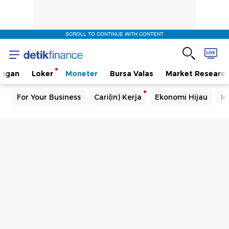
SCROLL TO CONTINUE WITH CONTENT
angan
Loker
Moneter
Bursa Valas
Market Researc
For Your Business
Cari(in) Kerja
Ekonomi Hijau
In