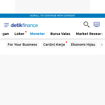
SCROLL TO CONTINUE WITH CONTENT
angan
Loker
Moneter
Bursa Valas
Market Researc
For Your Business
Cari(in) Kerja
Ekonomi Hijau
In