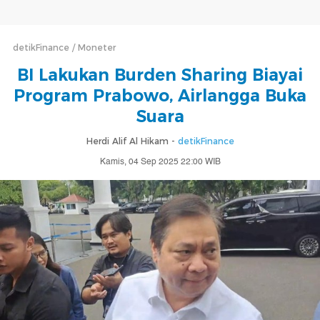
detikFinance
Moneter
BI Lakukan Burden Sharing Biayai
Program Prabowo, Airlangga Buka
Suara
Herdi Alif Al Hikam -
detikFinance
Kamis, 04 Sep 2025 22:00 WIB