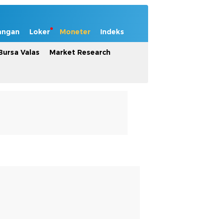
angan
Loker
Moneter
Indeks
Bursa Valas
Market Research