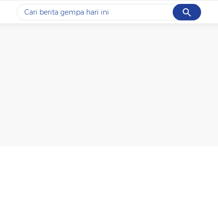
Cancel
Yang sedang ramai dicari
#1
piala presiden 2026
#2
prabowo
#3
gempa hari ini
#4
demo
#5
iran
Promoted
Terakhir yang dicari
Loading...