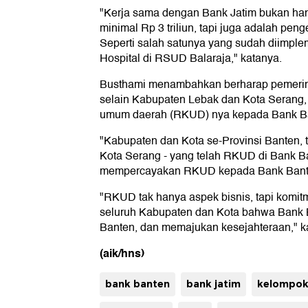
"Kerja sama dengan Bank Jatim bukan ha
minimal Rp 3 triliun, tapi juga adalah pen
Seperti salah satunya yang sudah diimpl
Hospital di RSUD Balaraja," katanya.
Busthami menambahkan berharap pemerint
selain Kabupaten Lebak dan Kota Serang,
umum daerah (RKUD) nya kepada Bank B
"Kabupaten dan Kota se-Provinsi Banten, 
Kota Serang - yang telah RKUD di Bank Ba
mempercayakan RKUD kepada Bank Banten
"RKUD tak hanya aspek bisnis, tapi komi
seluruh Kabupaten dan Kota bahwa Bank B
Banten, dan memajukan kesejahteraan," k
(aik/hns)
bank banten
bank jatim
kelompok