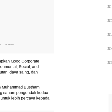
#
#
#
H CONTENT
#
rapkan Good Corporate
#
onmental, Social, and
tan, daya saing, dan
ten Muhammad Busthami
g saham pengendali kedua.
 untuk lebih percaya kepada