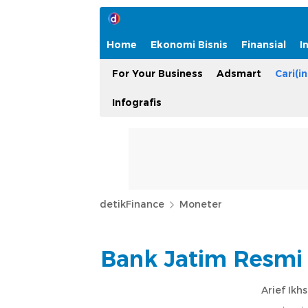
Home
Ekonomi Bisnis
Finansial
I
For Your Business
Adsmart
Cari(in
Infografis
detikFinance
Moneter
Bank Jatim Resmi 
Arief Ikh