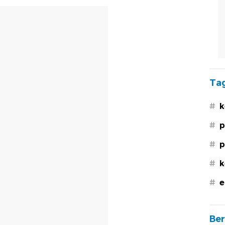
Tag
#
k
#
p
#
p
#
k
#
e
Ber