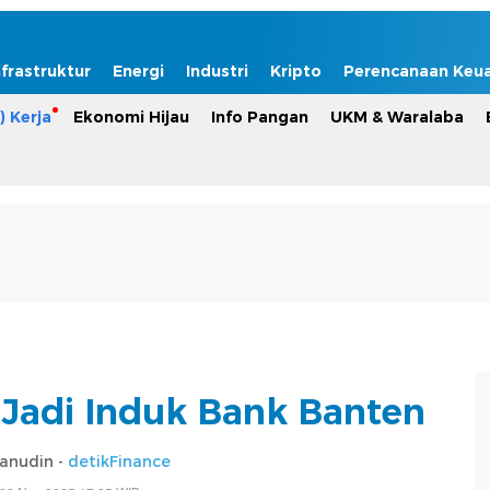
nfrastruktur
Energi
Industri
Kripto
Perencanaan Keu
) Kerja
Ekonomi Hijau
Info Pangan
UKM & Waralaba
Jadi Induk Bank Banten
sanudin -
detikFinance