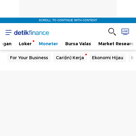
SCROLL TO CONTINUE WITH CONTENT
angan
Loker
Moneter
Bursa Valas
Market Researc
For Your Business
Cari(in) Kerja
Ekonomi Hijau
In