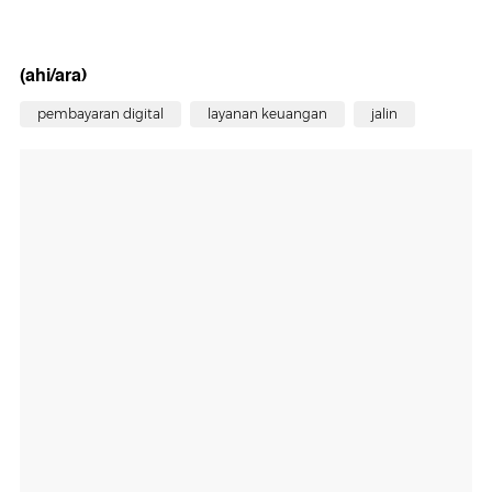
(ahi/ara)
pembayaran digital
layanan keuangan
jalin