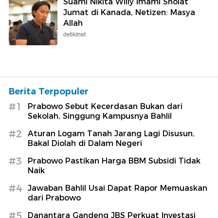
Suami Nikita Willy Imami Sholat
Jumat di Kanada, Netizen: Masya
Allah
detikInet
Berita Terpopuler
#1
Prabowo Sebut Kecerdasan Bukan dari
Sekolah, Singgung Kampusnya Bahlil
#2
Aturan Logam Tanah Jarang Lagi Disusun,
Bakal Diolah di Dalam Negeri
#3
Prabowo Pastikan Harga BBM Subsidi Tidak
Naik
#4
Jawaban Bahlil Usai Dapat Rapor Memuaskan
dari Prabowo
#5
Danantara Gandeng JBS Perkuat Investasi