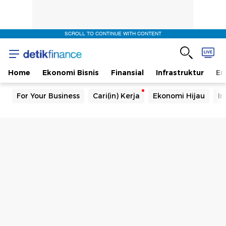
SCROLL TO CONTINUE WITH CONTENT
Home
Ekonomi Bisnis
Finansial
Infrastruktur
En
For Your Business
Cari(in) Kerja
Ekonomi Hijau
In