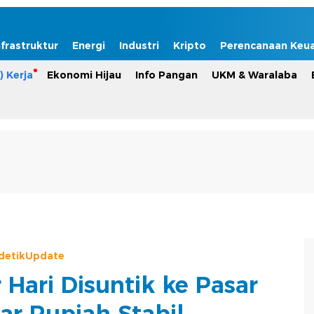
nfrastruktur
Energi
Industri
Kripto
Perencanaan Keu
) Kerja
Ekonomi Hijau
Info Pangan
UKM & Waralaba
detikUpdate
 Hari Disuntik ke Pasar
iar Rupiah Stabil