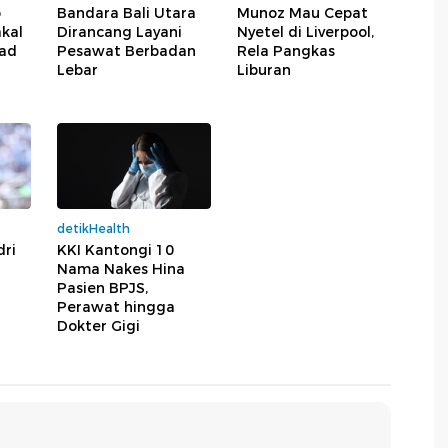
o
Bandara Bali Utara
Munoz Mau Cepat
akal
Dirancang Layani
Nyetel di Liverpool,
oad
Pesawat Berbadan
Rela Pangkas
Lebar
Liburan
detikHealth
dri
KKI Kantongi 10
Nama Nakes Hina
Pasien BPJS,
Perawat hingga
Dokter Gigi