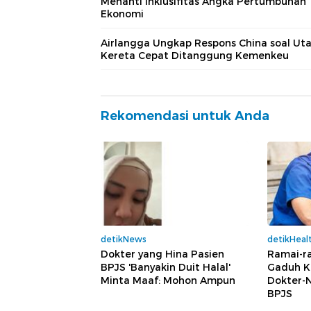
Menanti Inklusifitas Angka Pertumbuhan
Ekonomi
Airlangga Ungkap Respons China soal Ut
Kereta Cepat Ditanggung Kemenkeu
Rekomendasi untuk Anda
detikNews
detikHeal
Dokter yang Hina Pasien
Ramai-ra
BPJS 'Banyakin Duit Halal'
Gaduh K
Minta Maaf: Mohon Ampun
Dokter-N
BPJS