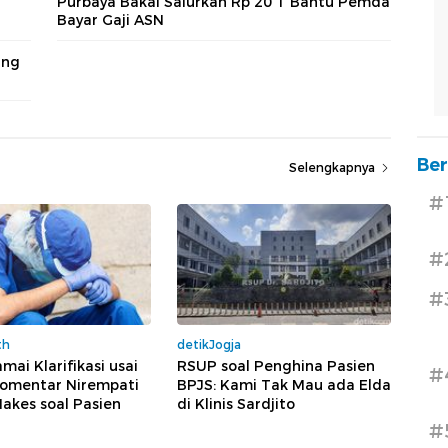
Purbaya Bakal Salurkan Rp 20 T Bantu Pemda
Bayar Gaji ASN
ang
Ber
Selengkapnya
#
#
#
th
detikJogja
mai Klarifikasi usai
RSUP soal Penghina Pasien
#
omentar Nirempati
BPJS: Kami Tak Mau ada Elda
akes soal Pasien
di Klinis Sardjito
#