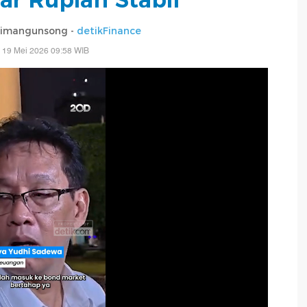
Simangunsong -
detikFinance
 19 Mei 2026 09:58 WIB