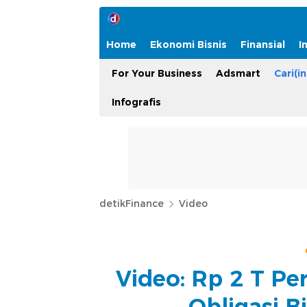
Home
Ekonomi Bisnis
Finansial
I
For Your Business
Adsmart
Cari(in
Infografis
detikFinance
Video
Video: Rp 2 T Per
Obligasi B