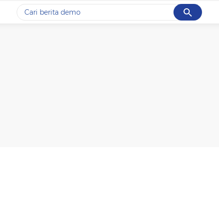
Cancel
Yang sedang ramai dicari
#1
gempa hari ini
#2
gempa
#3
prabowo
#4
iran
#5
demo
Promoted
Terakhir yang dicari
Loading...