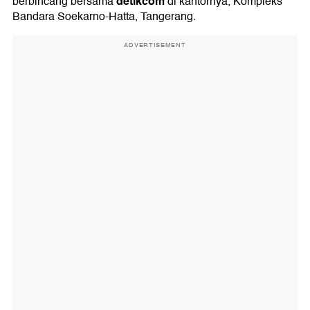
detikcom
berbincang bersama
di kantornya, Kompleks
Bandara Soekarno-Hatta, Tangerang.
ADVERTISEMENT