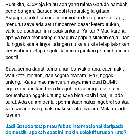
Buat kita,
clear
aja kalau ada yang minta Garuda nambah
penerbangan, Garuda sudah terpuruk gila-gilaan.
Siapapun boleh omongin penyebab keterpurukan. Tapi,
menurut saya ada satu fundamen dasar keterpurukan,
yaitu perusahaan ini nggak untung. Ya kan? Mau karena
apa ya bisa menuding siapapun apapun silakan saja. Dan
itu nggak ada artinya tudingan itu kalau kita tetap jalankan
perusahaan tetap negatif, kita mau jadikan perusahaan ini
positif.
Saya sering dapat kemarahan banyak orang, caci maki,
wali kota, menteri, dan segala macam. 'Pak, nggak
untung.' Kalau mau menyuruh saya membuat BUMN
nggak untung kan bisa digugat lho, sehingga kalau ini
perusahaan nggak untung saya bisa kasih lihat, ini ada
surat. Ada dalam bentuk permintaan halus, ngobrol santai,
sampai ada yang maki-maki segala macam. Makian jadi
rayuan.
Jadi Garuda tetap mau fokus internasional daripada
domestik, apakah saat ini makin selektif urusan rute?