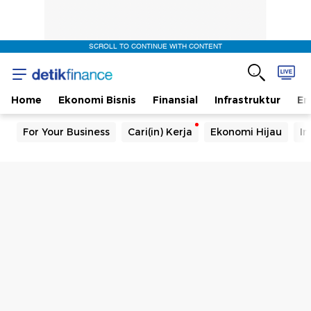
SCROLL TO CONTINUE WITH CONTENT
Home
Ekonomi Bisnis
Finansial
Infrastruktur
En
For Your Business
Cari(in) Kerja
Ekonomi Hijau
In