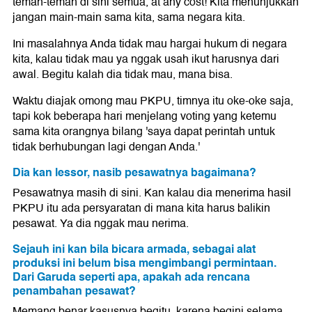
teman-teman di sini semua, at any cost! Kita menunjukkan
jangan main-main sama kita, sama negara kita.
Ini masalahnya Anda tidak mau hargai hukum di negara
kita, kalau tidak mau ya nggak usah ikut harusnya dari
awal. Begitu kalah dia tidak mau, mana bisa.
Waktu diajak omong mau PKPU, timnya itu oke-oke saja,
tapi kok beberapa hari menjelang voting yang ketemu
sama kita orangnya bilang 'saya dapat perintah untuk
tidak berhubungan lagi dengan Anda.'
Dia kan lessor, nasib pesawatnya bagaimana?
Pesawatnya masih di sini. Kan kalau dia menerima hasil
PKPU itu ada persyaratan di mana kita harus balikin
pesawat. Ya dia nggak mau nerima.
Sejauh ini kan bila bicara armada, sebagai alat
produksi ini belum bisa mengimbangi permintaan.
Dari Garuda seperti apa, apakah ada rencana
penambahan pesawat?
Memang benar kasusnya begitu, karena begini selama