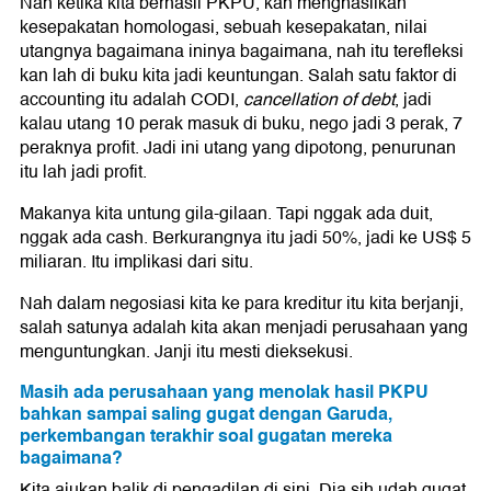
Nah ketika kita berhasil PKPU, kan menghasilkan
kesepakatan homologasi, sebuah kesepakatan, nilai
utangnya bagaimana ininya bagaimana, nah itu terefleksi
kan lah di buku kita jadi keuntungan. Salah satu faktor di
accounting itu adalah CODI,
cancellation of debt
, jadi
kalau utang 10 perak masuk di buku, nego jadi 3 perak, 7
peraknya profit. Jadi ini utang yang dipotong, penurunan
itu lah jadi profit.
Makanya kita untung gila-gilaan. Tapi nggak ada duit,
nggak ada cash. Berkurangnya itu jadi 50%, jadi ke US$ 5
miliaran. Itu implikasi dari situ.
Nah dalam negosiasi kita ke para kreditur itu kita berjanji,
salah satunya adalah kita akan menjadi perusahaan yang
menguntungkan. Janji itu mesti dieksekusi.
Masih ada perusahaan yang menolak hasil PKPU
bahkan sampai saling gugat dengan Garuda,
perkembangan terakhir soal gugatan mereka
bagaimana?
Kita ajukan balik di pengadilan di sini. Dia sih udah gugat