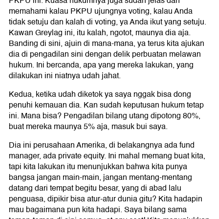
PKPU ini. Kuasa hukumnya juga sudah jelas dan
memahami kalau PKPU ujungnya voting, kalau Anda
tidak setuju dan kalah di voting, ya Anda ikut yang setuju.
Kawan Greylag ini, itu kalah, ngotot, maunya dia aja.
Banding di sini, ajuin di mana-mana, ya terus kita ajukan
dia di pengadilan sini dengan delik perbuatan melawan
hukum. Ini bercanda, apa yang mereka lakukan, yang
dilakukan ini niatnya udah jahat.
Kedua, ketika udah diketok ya saya nggak bisa dong
penuhi kemauan dia. Kan sudah keputusan hukum tetap
ini. Mana bisa? Pengadilan bilang utang dipotong 80%,
buat mereka maunya 5% aja, masuk bui saya.
Dia ini perusahaan Amerika, di belakangnya ada fund
manager, ada private equity. Ini mahal memang buat kita,
tapi kita lakukan itu menunjukkan bahwa kita punya
bangsa jangan main-main, jangan mentang-mentang
datang dari tempat begitu besar, yang di abad lalu
penguasa, dipikir bisa atur-atur dunia gitu? Kita hadapin
mau bagaimana pun kita hadapi. Saya bilang sama