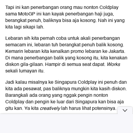
Tapi ini kan penerbangan orang mau nonton Coldplay
sama MotoGP ini kan kayak penerbangan haji juga,
berangkat penuh, baliknya bisa aja kosong. Nah ini yang
kita lagi sikapi lah.
Lebaran sih kita pernah coba untuk akali penerbangan
semacam ini, lebaran tuh berangkat penuh balik kosong.
Kemarin lebaran kita kenalkan promo lebaran ke Jakarta.
Di mana penerbangan balik yang kosong itu, kita kenakan
diskon gila-gilaan. Hampir di semua seat dapat.
Works
sekali lumayan itu.
Jadi kalau misalnya ke Singapura Coldplay ini penuh dan
kita ada pesawat, pas baliknya mungkin kita kasih diskon.
Barangkali ada orang yang nggak pengin nonton
Coldplay dan pengin ke luar dari Singapura kan bisa aja
gitu kan. Ya kita
creatively
lah harus lihat potensinya.
Di tahun 2024 ini juga kan ada pesta demokrasi, ada
urusan kampanye partai politik dan figur yang
diusungnya. Imbasnya besar atau tidak ke Garuda,