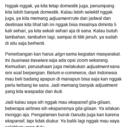
Nggak-nggak, ya kita tetap domestik juga, penumpang
kita lebih banyak domestik. Kalau lebih selektif nggak
juga, ya kita memang
adjusment
rute dan jadwal dan
destinasi kita lihat lah ini nggak bisa misalnya diminta 5
kali sehari, ya kita sekali sehari aja di sana. Kalau butuh
tambahan, tambahin lagi, sampai di titik jenuh, ya sudah
di situ saja berhenti.
Penerbangan kan harus
align
sama kegiatan masyarakat.
Ini
business travelers
saja ada opsi zoom sekarang.
Kemudian, perusahaan juga melakukan
adjustment
sana
sini soal berpergian. Belum e-commerce, dari Indonesia
mau beli badang apapun di manapun bisa saja kan nggak
perlu terbang ke sana. Jadi memang banyak adjustment
yang kita waspadai dan ikuti.
Jadi kalau saya sih nggak mau ekspansif gila-gilaan,
beberapa airlines sih ekspansinya gila-gilaan. Ya silakan
monggo aja. Pengalaman buruk Garuda juga kan karena
ekspansif, tapi tidak diukur. Ya balik lagi nggak mau saya