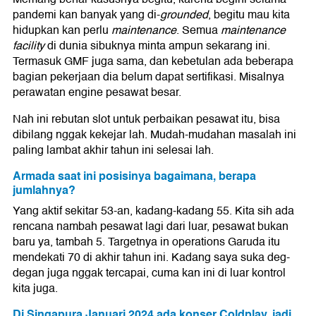
pandemi kan banyak yang di-
grounded
, begitu mau kita
hidupkan kan perlu
maintenance
. Semua
maintenance
facility
di dunia sibuknya minta ampun sekarang ini.
Termasuk GMF juga sama, dan kebetulan ada beberapa
bagian pekerjaan dia belum dapat sertifikasi. Misalnya
perawatan engine pesawat besar.
Nah ini rebutan slot untuk perbaikan pesawat itu, bisa
dibilang nggak kekejar lah. Mudah-mudahan masalah ini
paling lambat akhir tahun ini selesai lah.
Armada saat ini posisinya bagaimana, berapa
jumlahnya?
Yang aktif sekitar 53-an, kadang-kadang 55. Kita sih ada
rencana nambah pesawat lagi dari luar, pesawat bukan
baru ya, tambah 5. Targetnya in operations Garuda itu
mendekati 70 di akhir tahun ini. Kadang saya suka deg-
degan juga nggak tercapai, cuma kan ini di luar kontrol
kita juga.
Di Singapura Januari 2024 ada konser Coldplay, jadi