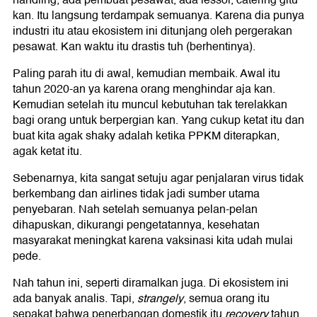
handling, ada pembuat pesawat, ada lessor, catering gitu
kan. Itu langsung terdampak semuanya. Karena dia punya
industri itu atau ekosistem ini ditunjang oleh pergerakan
pesawat. Kan waktu itu drastis tuh (berhentinya).
Paling parah itu di awal, kemudian membaik. Awal itu
tahun 2020-an ya karena orang menghindar aja kan.
Kemudian setelah itu muncul kebutuhan tak terelakkan
bagi orang untuk berpergian kan. Yang cukup ketat itu dan
buat kita agak shaky adalah ketika PPKM diterapkan,
agak ketat itu.
Sebenarnya, kita sangat setuju agar penjalaran virus tidak
berkembang dan airlines tidak jadi sumber utama
penyebaran. Nah setelah semuanya pelan-pelan
dihapuskan, dikurangi pengetatannya, kesehatan
masyarakat meningkat karena vaksinasi kita udah mulai
pede.
Nah tahun ini, seperti diramalkan juga. Di ekosistem ini
ada banyak analis. Tapi,
strangely
, semua orang itu
sepakat bahwa penerbangan domestik itu
recovery
tahun