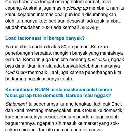
Cuma beberapa tempat emang belum normal, misal
Jepang, Australia juga masih
picking up
membaik, nah itu
kalau kejadian internasional pun lebih disumbangkan
oleh kurangnya ketersediaan pesawat jadi agak lambat.
Mudah-mudahan 2024 ada kembali
recovery
.
Load factor saat ini berapa banyak?
Ya membaik sudah di atas 80-an persen. Kita kan
penerbangan terbatas, mungkin banyak yang maniaknya
Garuda. Kemarin juga kan kita menang
best cabin
, nggak
bisa dinafikkan lah kita ada banyak kelebihan makanya
load factor
membaik. Tapi juga karena penerbangan kita
berkurang nggak sebanyak dulu.
Kementerian BUMN minta maskapai pelat merah
fokus garap rute domestik, Garuda mau nggak?
Statement
itu sebenarnya kurang lengkap, jadi pak Erick
dan kami memang menyepakati untuk fokus ke domestik,
karena marketnya besar, sebelum pandemi juga sudah
bagus trennya, ngapain sih masuk ke market yang sok-
sokan saingan. Tapi itu memang ada komanya,