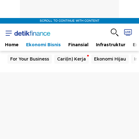
SCROLL TO CONTINUE WITH CONTENT
Home
Ekonomi Bisnis
Finansial
Infrastruktur
En
For Your Business
Cari(in) Kerja
Ekonomi Hijau
In