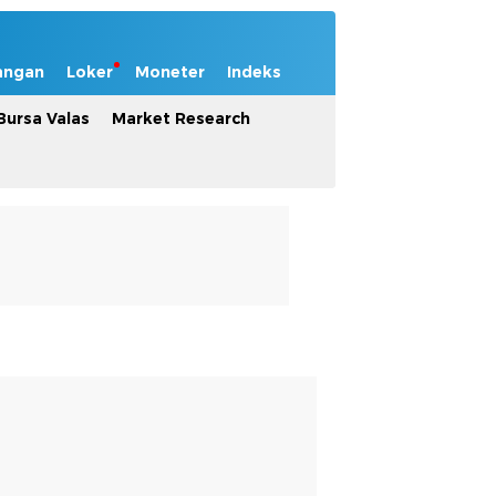
angan
Loker
Moneter
Indeks
Bursa Valas
Market Research