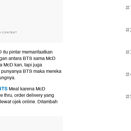
#
#
H CONTENT
 itu pintar memanfaatkan
#
engan antara BTS sama McD
a McD kan, tapi juga
a punyanya BTS maka mereka
#
ungnya.
BTS
Meal karena McD
 thru, order delivery yang
#
lewat ojek online. Ditambah
T