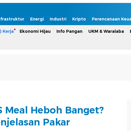
nfrastruktur
Energi
Industri
Kripto
Perencanaan Keu
) Kerja
Ekonomi Hijau
Info Pangan
UKM & Waralaba
S Meal Heboh Banget?
enjelasan Pakar