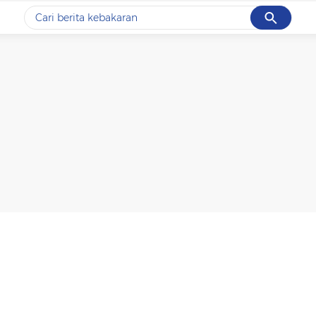
Cancel
Yang sedang ramai dicari
#1
data live draw sgp
#2
kebakaran
#3
prabowo
#4
iran
#5
gempa hari ini
Promoted
Terakhir yang dicari
Loading...