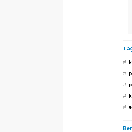
Tag
#
k
#
p
#
p
#
k
#
e
Ber