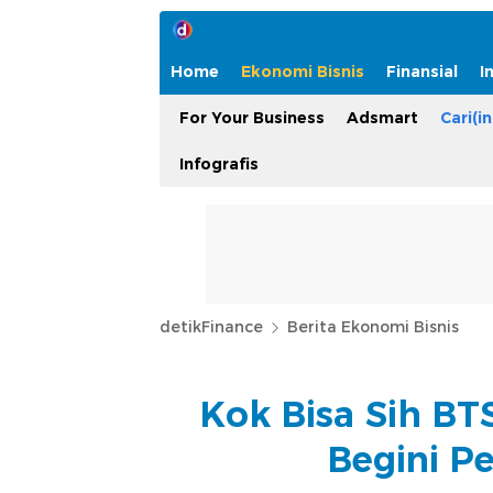
Home
Ekonomi Bisnis
Finansial
I
For Your Business
Adsmart
Cari(in
Infografis
detikFinance
Berita Ekonomi Bisnis
Kok Bisa Sih BT
Begini P