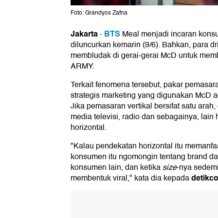
Foto: Grandyos Zafna
Jakarta
BTS
-
Meal menjadi incaran konsu
diluncurkan kemarin (9/6). Bahkan, para dri
membludak di gerai-gerai McD untuk memb
ARMY.
Terkait fenomena tersebut, pakar pemasa
strategis marketing yang digunakan McD a
Jika pemasaran vertikal bersifat satu a
media televisi, radio dan sebagainya, la
horizontal.
"Kalau pendekatan horizontal itu memanf
konsumen itu ngomongin tentang brand da
konsumen lain, dan ketika
size
-nya sedemi
detikc
membentuk viral," kata dia kepada