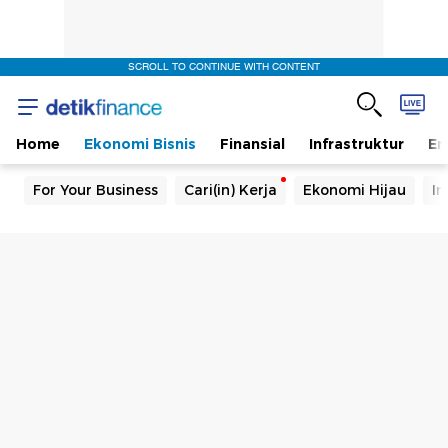
SCROLL TO CONTINUE WITH CONTENT
Home
Ekonomi Bisnis
Finansial
Infrastruktur
En
For Your Business
Cari(in) Kerja
Ekonomi Hijau
In