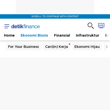
SCROLL TO CONTINUE WITH CONTENT
Home
Ekonomi Bisnis
Finansial
Infrastruktur
En
For Your Business
Cari(in) Kerja
Ekonomi Hijau
In