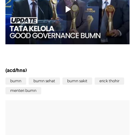
(acd/hns)
bumn
bumn sehat
bumn sakit
erick thohir
menteri bumn