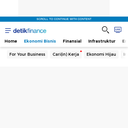
SCROLL TO CONTINUE WITH CONTENT
Home
Ekonomi Bisnis
Finansial
Infrastruktur
En
For Your Business
Cari(in) Kerja
Ekonomi Hijau
In