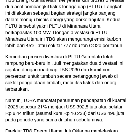
TBS Energi Utama telah menyelesaikan proses divestasi
dua aset pembangkit listrik tenaga uap (PLTU). Langkah
ini dilakukan sebagai bagian strategi jangka panjang
dalam menuju bisnis energi yang berkelanjutan. Kedua
PLTU tersebut yakni PLTU di Minahasa Utara
berkapasitas 100 MW. Dengan divestasi di PLTU
Minahasa Utara ini TBS akan mengurangi emisi karbon
lebih dari 45%, atau sekitar 777 ribu ton CO2e per tahun.
Kemudian proses divestasi di PLTU Gorontalo telah
rampung baru-baru ini. Juli mengatakan dua divestasi ini
sejalan dengan roadmap TBS 2030 dan komitmen
perseroan untuk tumbuh secara bertanggung jawab di
sektor pengelolaan limbah, mobilitas listrik dan energi
terbarukan.
Namun, TOBA mencatat penurunan pendapatan di kuartal
I 2025 sebesar 21% menjadi US$ 392,8 juta atau sekitar
Rp 6,44 triliun (asumsi kurs Rp 16.233) dari US$ 496 juta
pada periode yang sama di tahun sebelumnya.
Direktur TBS Energi Utama Juli Oktarina menjelaskan,