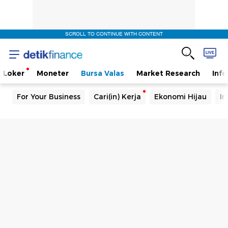
SCROLL TO CONTINUE WITH CONTENT
Loker
Moneter
Bursa Valas
Market Research
Info
For Your Business
Cari(in) Kerja
Ekonomi Hijau
In