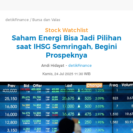
detikFinance
Bursa dan Valas
Stock Watchlist
Saham Energi Bisa Jadi Pilihan
saat IHSG Semringah, Begini
Prospeknya
Andi Hidayat -
detikFinance
Kamis, 24 Jul 2025 11:30 WIB