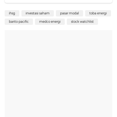
ihsg
investasi saham
pasar modal
toba energi
barito pacific
medco energi
stock watchlist