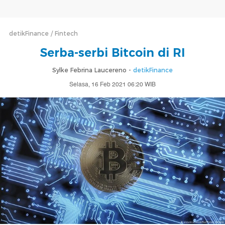
detikFinance
Fintech
Serba-serbi Bitcoin di RI
Sylke Febrina Laucereno -
detikFinance
Selasa, 16 Feb 2021 06:20 WIB