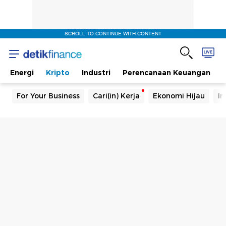
SCROLL TO CONTINUE WITH CONTENT
Energi
Kripto
Industri
Perencanaan Keuangan
For Your Business
Cari(in) Kerja
Ekonomi Hijau
In