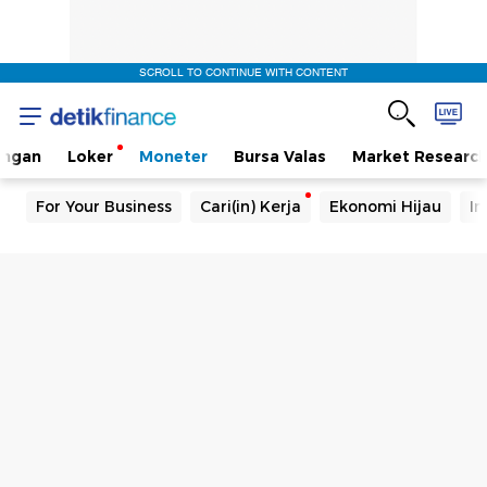
SCROLL TO CONTINUE WITH CONTENT
angan
Loker
Moneter
Bursa Valas
Market Researc
For Your Business
Cari(in) Kerja
Ekonomi Hijau
In