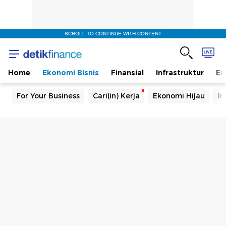
SCROLL TO CONTINUE WITH CONTENT
Home
Ekonomi Bisnis
Finansial
Infrastruktur
En
For Your Business
Cari(in) Kerja
Ekonomi Hijau
In