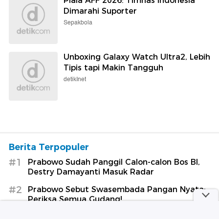
Piala AFF 2026: Timnas Indonesia
Dimarahi Suporter
Sepakbola
Unboxing Galaxy Watch Ultra2, Lebih
Tipis tapi Makin Tangguh
detikInet
Berita Terpopuler
#1
Prabowo Sudah Panggil Calon-calon Bos BI,
Destry Damayanti Masuk Radar
#2
Prabowo Sebut Swasembada Pangan Nyata:
Periksa Semua Gudang!
#3
Prabowo Ungkap Hampir 2.500 Jembatan